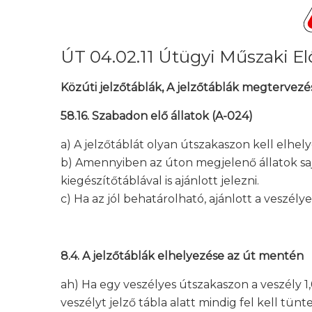
ÚT 04.02.11 Útügyi Műszaki Elő
Közúti jelzőtáblák, A jelzőtáblák megtervezé
58.16. Szabadon elő állatok (A-024)
a) A jelzőtáblát olyan útszakaszon kell elhel
b) Amennyiben az úton megjelenő állatok sajá
kiegészítőtáblával is ajánlott jelezni.
c) Ha az jól behatárolható, ajánlott a veszély
8.4. A jelzőtáblák elhelyezése az út mentén
ah) Ha egy veszélyes útszakaszon a veszély 1
veszélyt jelző tábla alatt mindig fel kell tün