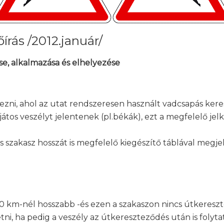
írás /2012.január/
se, alkalmazása és elhelyezése
yezni, ahol az utat rendszeresen használt vadcsapás keres
tos veszélyt jelentenek (pl.békák), ezt a megfelelő jelk
es szakasz hosszát is megfelelő kiegészítő táblával megjel
,0 km-nél hosszabb -és ezen a szakaszon nincs útkereszt
tetni, ha pedig a veszély az útkereszteződés után is folyta