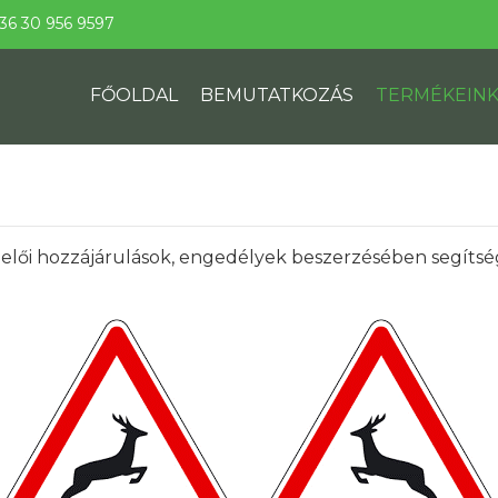
36 30 956 9597
FŐOLDAL
BEMUTATKOZÁS
TERMÉKEIN
elői hozzájárulások, engedélyek beszerzésében segítség