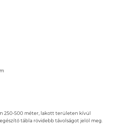
mm
yán 250-500 méter, lakott területen kívül
iegészítő tábla rövidebb távolságot jelöl meg.