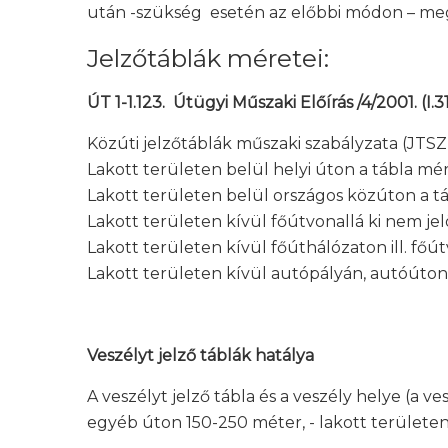
után -szükség esetén az előbbi módon – meg 
Jelzőtáblák méretei:
ÚT 1-1.123. Útügyi Műszaki Előírás /4/2001. (I
Közúti jelzőtáblák műszaki szabályzata (JTSZ
Lakott területen belül helyi úton a tábla m
Lakott területen belül országos közúton a 
Lakott területen kívül főútvonallá ki nem j
Lakott területen kívül főúthálózaton ill. fő
Lakott területen kívül autópályán, autóúto
Veszélyt jelző táblák hatálya
A veszélyt jelző tábla és a veszély helye (a 
egyéb úton 150-250 méter, - lakott területen 