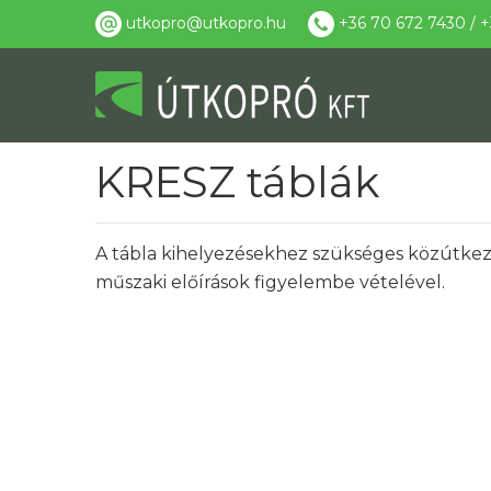
utkopro@utkopro.hu
+36 70 672 7430 / +
KRESZ táblák
A tábla kihelyezésekhez szükséges közútkez
műszaki előírások figyelembe vételével.