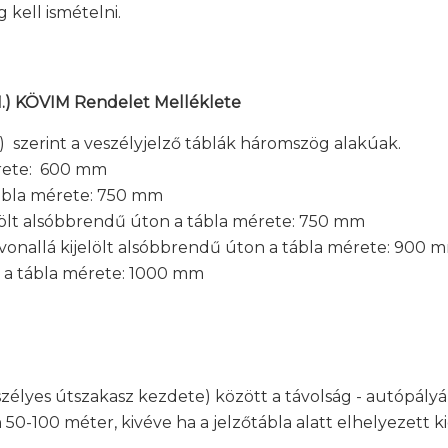
kell ismételni.
.31.) KÖVIM Rendelet Melléklete
) szerint a veszélyjelző táblák háromszög alakúak.
érete: 600 mm
tábla mérete: 750 mm
elölt alsóbbrendű úton a tábla mérete: 750 mm
útvonallá kijelölt alsóbbrendű úton a tábla mérete: 900 
n a tábla mérete: 1000 mm
veszélyes útszakasz kezdete) között a távolság - autópál
50-100 méter, kivéve ha a jelzőtábla alatt elhelyezett k