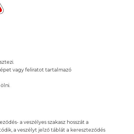
ztezi.
épet vagy feliratot tartalmazó
ölni.
eződés- a veszélyes szakasz hosszát a
tódik, a veszélyt jelző táblát a kereszteződés