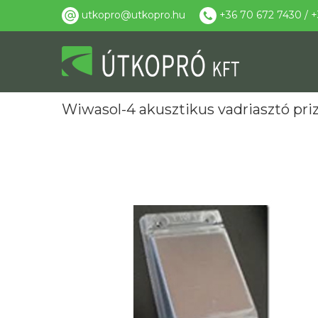
utkopro@utkopro.hu
+36 70 672 7430 / +
Wiwasol-4 akusztikus vadriasztó pr