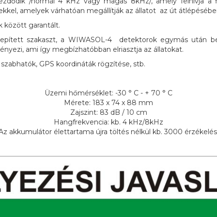
kezdődik /normál 4 kHz vagy magas 8kHz/, amely felhívja a f
elekkel, amelyek várhatóan megállítják az állatot az út átlépésébe
között garantált.
elepített szakaszt, a WIWASOL-4 detektorok egymás után be
nyezi, ami így megbízhatóbban elriasztja az állatokat.
e szabhatók, GPS koordináták rögzítése, stb.
Üzemi hőmérséklet: -30 ° C - + 70 ° C
Mérete: 183 x 74 x 88 mm
Zajszint: 83 dB / 10 cm
Hangfrekvencia: kb. 4 kHz/8kHz
Az akkumulátor élettartama újra töltés nélkül kb. 3000 érzékelés