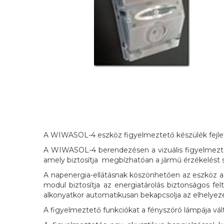
A WIWASOL-4 eszköz figyelmeztető készülék fejlett,
A WIWASOL-4 berendezésen a vizuális figyelmeztet
amely biztosítja megbízhatóan a jármű érzékelést 
A napenergia-ellátásnak köszönhetően az eszköz azo
modul biztosítja az energiatárolás biztonságos f
alkonyatkor automatikusan bekapcsolja az elhelyezet
A figyelmeztető funkciókat a fényszóró lámpája vált