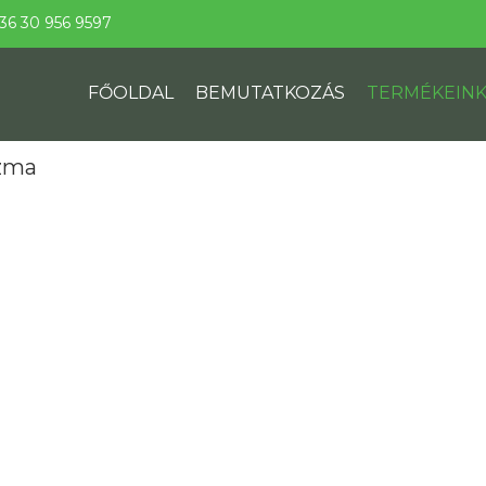
36 30 956 9597
FŐOLDAL
BEMUTATKOZÁS
TERMÉKEIN
izma