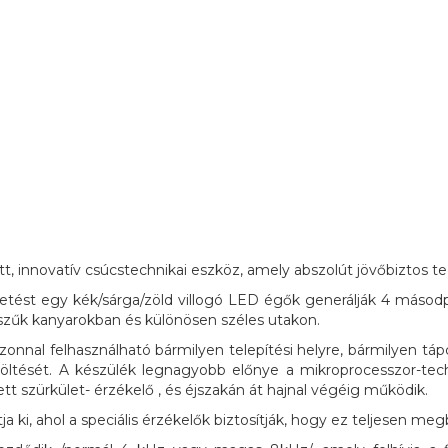
 innovatív csúcstechnikai eszköz, amely abszolút jövőbiztos te
ést egy kék/sárga/zöld villogó LED égők generálják 4 másodper
szűk kanyarokban és különösen széles utakon.
nnal felhasználható bármilyen telepítési helyre, bármilyen táp
eltöltését. A készülék legnagyobb előnye a mikroprocesszor-
t szürkület- érzékelő , és éjszakán át hajnal végéig működik.
ja ki, ahol a speciális érzékelők biztosítják, hogy ez teljesen 