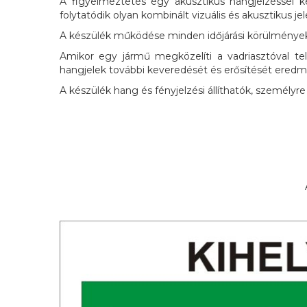
A figyelmeztetés egy akusztikus hangjelzéssel 
folytatódik olyan kombinált vizuális és akusztikus j
A készülék működése minden időjárási körülmények 
Amikor egy jármű megközelíti a vadriasztóval t
hangjelek további keveredését és erősítését eredmé
A készülék hang és fényjelzési állíthatók, személyr