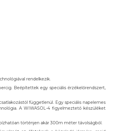
chnológiával rendelkezik.
cig. Beépítettek egy speciális érzékelőrendszert,
csatlakozástól függetlenül. Egy speciális napelemes
technológia. A WIWASOL-4 figyelmeztető készüléket
megbízhatóan történjen akár 300m méter távolságból.