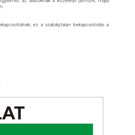
igyelmét az állatoknak a közeledő járműre, majd
n.
kapcsolódnak, ez a szabálytalan bekapcsolódás a
.